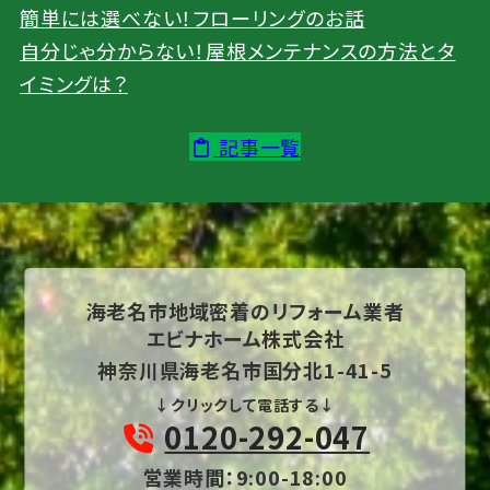
簡単には選べない！フローリングのお話
自分じゃ分からない！屋根メンテナンスの方法とタ
イミングは？
記事一覧
海老名市地域密着の
リフォーム業者
エビナホーム株式会社
神奈川県海老名市国分北1-41-5
↓クリックして電話する↓
0120-292-047
営業時間：9:00-18:00