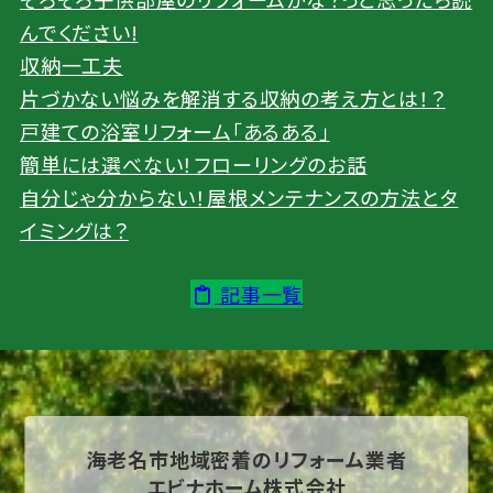
んでください!
収納一工夫
片づかない悩みを解消する収納の考え方とは！？
戸建ての浴室リフォーム「あるある」
簡単には選べない！フローリングのお話
自分じゃ分からない！屋根メンテナンスの方法とタ
イミングは？
記事一覧
海老名市地域密着の
リフォーム業者
エビナホーム株式会社