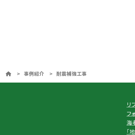
>
事例紹介
>
耐震補強工事
リ
フ
海
「