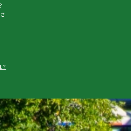
？
ださ
は？