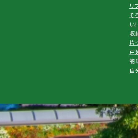
リ
そ
い!
収
片
戸
簡
自