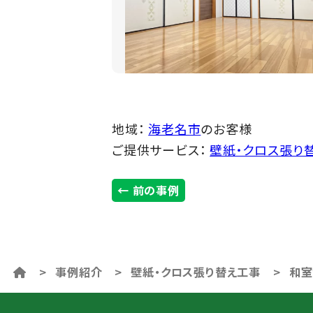
地域
：
海老名市
のお客様
ご提供サービス
：
壁紙・クロス張り
← 前の事例
>
事例紹介
>
壁紙・クロス張り替え工事
>
和室