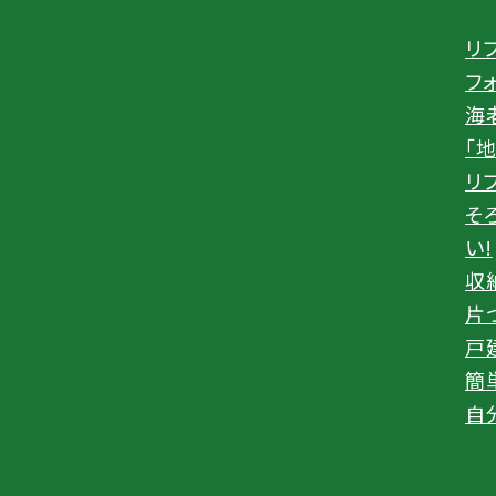
リ
フ
海
「
リ
そ
い!
収
片
戸
簡
自